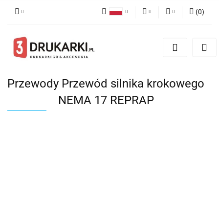
(
0
)
Polski
PLN
Zaloguj się
English
Zarejestruj się
EUR
German
Dodaj zgłoszenie
USD
Przewody Przewód silnika krokowego
NEMA 17 REPRAP