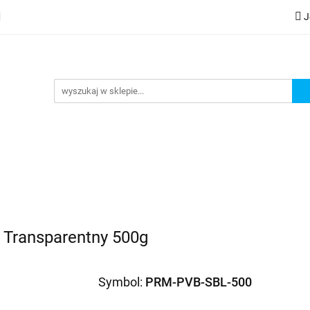
J
lery
Kategorie
Współpraca B2B
Nowości
Zam
G
praca B2B
Nowości
Zamów wydruk
 Transparentny 500g
Symbol:
PRM-PVB-SBL-500