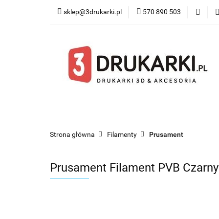
sklep@3drukarki.pl
570 890 503
Blog
Bestsel
Blog
Bestsellery
Kategorie
Współ
Strona główna
Filamenty
Prusament
Prusament Filament PVB Czarny