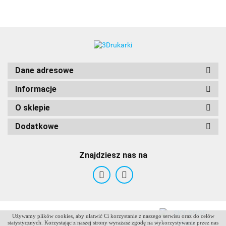
Dane adresowe
Informacje
O sklepie
Dodatkowe
Znajdziesz nas na
Używamy plików cookies, aby ułatwić Ci korzystanie z naszego serwisu oraz do celów
ANTCLABS
Sklep internetowy na oprogramowaniu Sky-Shop.pl
statystycznych. Korzystając z naszej strony wyrażasz zgodę na wykorzystywanie przez nas