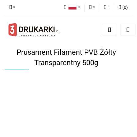
(
0
)
Polski
PLN
Zaloguj się
English
Zarejestruj się
EUR
German
Dodaj zgłoszenie
USD
Prusament Filament PVB Żółty
Transparentny 500g