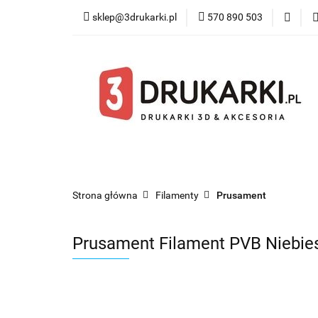
sklep@3drukarki.pl
570 890 503
Blog
Bestsel
Blog
Bestsellery
Kategorie
Współ
Strona główna
Filamenty
Prusament
Prusament Filament PVB Niebies