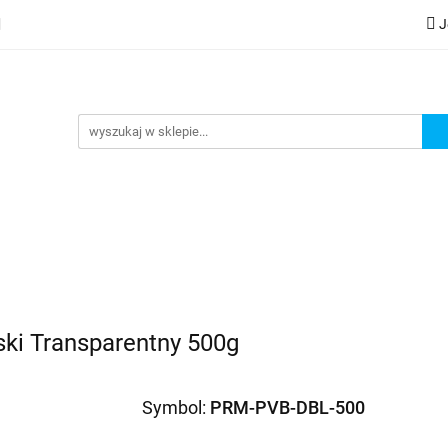
J
lery
Kategorie
Współpraca B2B
Nowości
Zam
G
praca B2B
Nowości
Zamów wydruk
ki Transparentny 500g
Symbol:
PRM-PVB-DBL-500