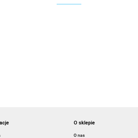
3DLAC
acje
O sklepie
a
O nas