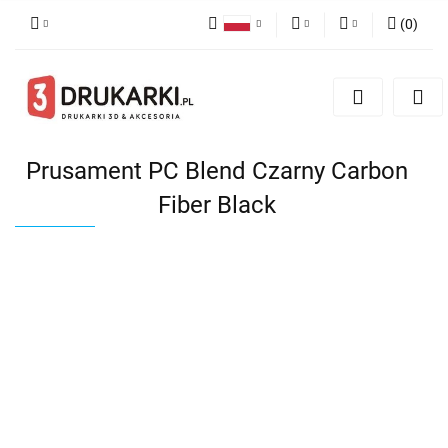
(
0
)
Polski
PLN
Zaloguj się
English
Zarejestruj się
EUR
German
Dodaj zgłoszenie
USD
Prusament PC Blend Czarny Carbon
Fiber Black