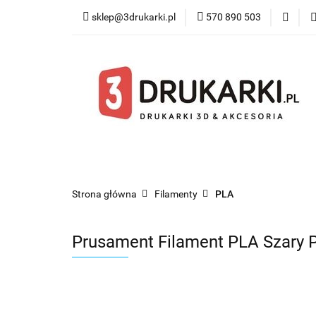
sklep@3drukarki.pl
570 890 503
Blog
Bestsel
Blog
Bestsellery
Kategorie
Współ
Strona główna
Filamenty
PLA
Prusament Filament PLA Szary 