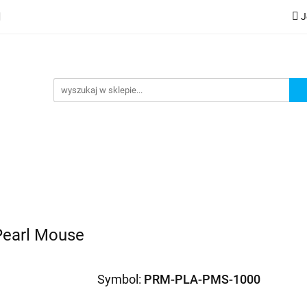
J
lery
Kategorie
Współpraca B2B
Nowości
Zam
G
praca B2B
Nowości
Zamów wydruk
Pearl Mouse
Symbol:
PRM-PLA-PMS-1000