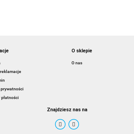
3DLAC
acje
O sklepie
a
O nas
 reklamacje
min
 prywatności
 płatności
Znajdziesz nas na