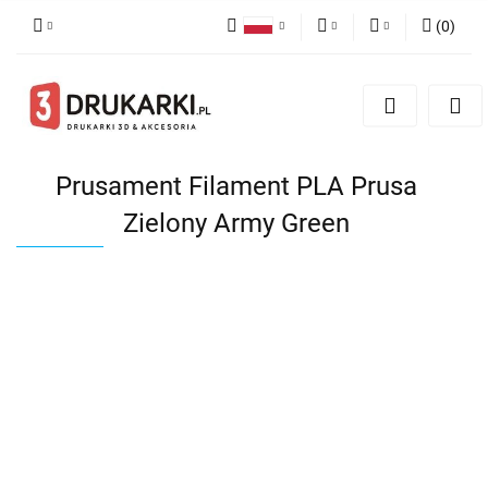
(
0
)
Polski
PLN
Zaloguj się
English
Zarejestruj się
EUR
German
Dodaj zgłoszenie
USD
Prusament Filament PLA Prusa
Zielony Army Green