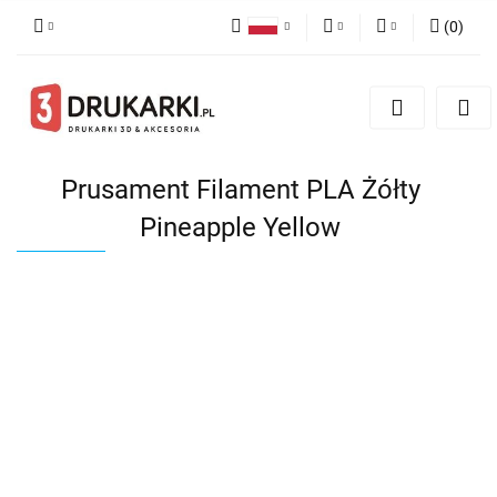
(
0
)
Polski
PLN
Zaloguj się
English
Zarejestruj się
EUR
German
Dodaj zgłoszenie
USD
Prusament Filament PLA Żółty
Pineapple Yellow