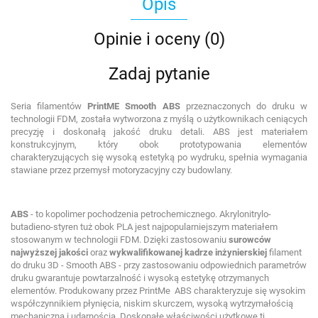
Opis
Opinie i oceny (0)
Zadaj pytanie
Seria filamentów
PrintME Smooth ABS
przeznaczonych do druku w
technologii FDM, została wytworzona z myślą o użytkownikach ceniących
precyzję i doskonałą jakość druku detali. ABS jest materiałem
konstrukcyjnym, który obok prototypowania elementów
charakteryzujących się wysoką estetyką po wydruku, spełnia wymagania
stawiane przez przemysł motoryzacyjny czy budowlany.
ABS
- to kopolimer pochodzenia petrochemicznego. Akrylonitrylo-
butadieno-styren tuż obok PLA jest najpopularniejszym materiałem
stosowanym w technologii FDM. Dzięki zastosowaniu
surowców
najwyższej jakości
oraz
wykwalifikowanej kadrze inżynierskiej
filament
do druku 3D - Smooth ABS - przy zastosowaniu odpowiednich parametrów
druku gwarantuje powtarzalność i wysoką estetykę otrzymanych
elementów. Produkowany przez PrintMe ABS charakteryzuje się wysokim
współczynnikiem płynięcia, niskim skurczem, wysoką wytrzymałością
mechaniczną i udarnością. Doskonałe właściwości użytkowe tj.