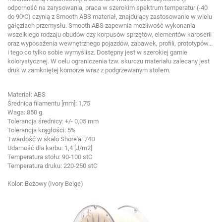
odporność na zarysowania, praca w szerokim spektrum temperatur (-40
do 90ͦ C) czynią z Smooth ABS materiał, znajdujący zastosowanie w wielu
gałęziach przemysłu. Smooth ABS zapewnia możliwość wykonania
wszelkiego rodzaju obudów czy korpusów sprzętów, elementów karoserii
oraz wyposażenia wewnętrznego pojazdów, zabawek, profili, prototypów...
i tego co tylko sobie wymyślisz. Dostępny jest w szerokiej gamie
kolorystycznej. W celu ograniczenia tzw. skurczu materiału zalecany jest
druk w zamkniętej komorze wraz z podgrzewanym stołem.
Materiał: ABS
Średnica filamentu [mm]: 1,75
Waga: 850 g.
Tolerancja średnicy: +/- 0,05 mm
Tolerancja krągłości: 5%
Twardość w skalo Shore'a: 74D
Udarność dla karbu: 1,4 [J/m2]
Temperatura stołu: 90-100 stC
Temperatura druku: 220-250 stC
Kolor: Beżowy (Ivory Beige)