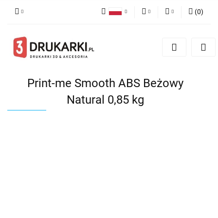
(
0
)
Polski
PLN
Zaloguj się
English
Zarejestruj się
EUR
German
Dodaj zgłoszenie
USD
Print-me Smooth ABS Beżowy
Natural 0,85 kg