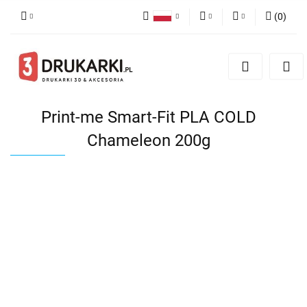
(
0
)
Polski
PLN
Zaloguj się
English
Zarejestruj się
EUR
German
Dodaj zgłoszenie
USD
Print-me Smart-Fit PLA COLD
Chameleon 200g