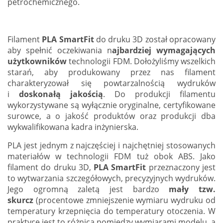
petrochemicznego.
Filament
PLA SmartFit
do druku 3D został opracowany
aby spełnić oczekiwania n
ajbardziej wymagających
użytkowników
technologii FDM. Dołożyliśmy wszelkich
starań, aby produkowany przez nas filament
charakteryzował się powtarzalnością wydruków
i
doskonałą jakością
. Do produkcji filamentu
wykorzystywane są wyłącznie oryginalne, certyfikowane
surowce, a o jakość produktów oraz produkcji dba
wykwalifikowana kadra inżynierska.
PLA jest jednym z najczęściej i najchętniej stosowanych
materiałów w technologii FDM tuż obok ABS. Jako
filament do druku 3D,
PLA SmartFit
przeznaczony jest
to wytwarzania szczegółowych, precyzyjnych wydruków.
Jego ogromną zaletą jest bardzo
mały tzw.
skurcz
(
procentowe zmniejszenie wymiaru wydruku od
temperatury krzepnięcia do temperatury otoczenia. W
praktyce jest to różnica pomiędzy wymiarami modelu, a