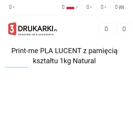
(
0
)
Polski
PLN
Zaloguj się
English
Zarejestruj się
EUR
German
Dodaj zgłoszenie
USD
Print-me PLA LUCENT z pamięcią
kształtu 1kg Natural