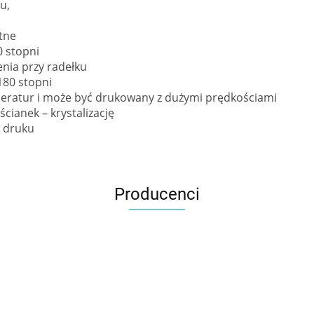
u,
tne
0 stopni
nia przy radełku
180 stopni
peratur i może być drukowany z dużymi prędkościami
cianek – krystalizację
ę druku
Producenci