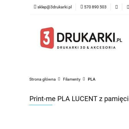
sklep@3drukarki.pl
570 890 503
Blog
Bestsel
Blog
Bestsellery
Kategorie
Współ
Strona główna
Filamenty
PLA
Print-me PLA LUCENT z pamięci