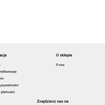
3DLAC
acje
O sklepie
a
O nas
 reklamacje
min
 prywatności
 płatności
Znajdziesz nas na