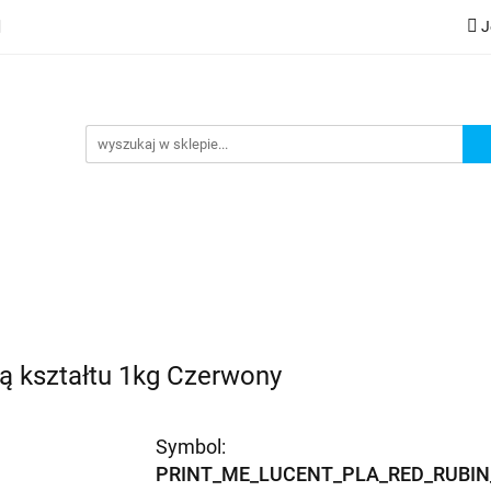
J
lery
Kategorie
Współpraca B2B
Nowości
Zam
G
praca B2B
Nowości
Zamów wydruk
ą kształtu 1kg Czerwony
Symbol:
PRINT_ME_LUCENT_PLA_RED_RUBIN_