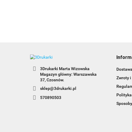
Inform
3Drukarki Marta Wizowska
Dostaw
Magazyn główny: Warszawska
Zwroty i
Regula
sklep@3drukarki.pl
Polityka
570890503
Sposoby