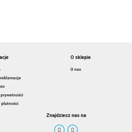
3DLAC
acje
O sklepie
a
O nas
 reklamacje
min
 prywatności
 płatności
Znajdziesz nas na