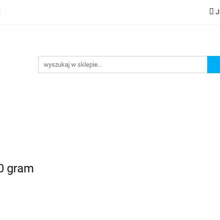
J
lery
Kategorie
Współpraca B2B
Nowości
Zam
G
praca B2B
Nowości
Zamów wydruk
0 gram