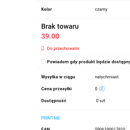
Kolor
czarny
Brak towaru
39.00
Do przechowalni
Powiadom gdy produkt będzie dostępn
Wysyłka w ciągu
natychmiast
Cena przesyłki
0
Dostępność
0
szt
PRINT-ME
EAN
5906190617910