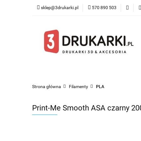
sklep@3drukarki.pl
570 890 503
Blog
Bestsel
Blog
Bestsellery
Kategorie
Współ
Strona główna
Filamenty
PLA
Print-Me Smooth ASA czarny 20