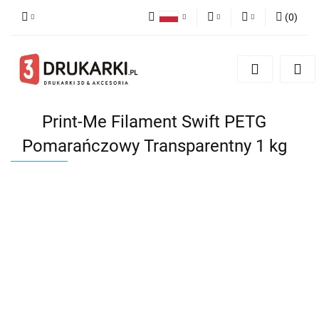
(
0
)
Polski
PLN
Zaloguj się
English
Zarejestruj się
EUR
German
Dodaj zgłoszenie
USD
Print-Me Filament Swift PETG
Pomarańczowy Transparentny 1 kg