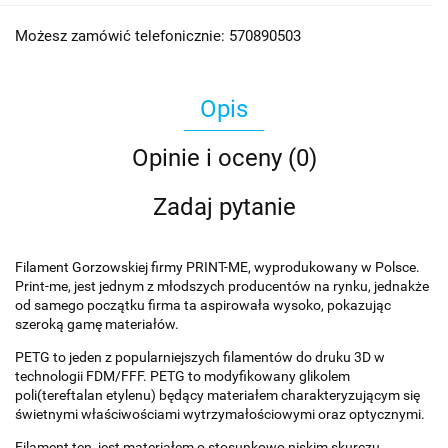
Możesz zamówić telefonicznie: 570890503
Opis
Opinie i oceny (0)
Zadaj pytanie
Filament Gorzowskiej firmy PRINT-ME, wyprodukowany w Polsce.
Print-me, jest jednym z młodszych producentów na rynku, jednakże
od samego początku firma ta aspirowała wysoko, pokazując
szeroką gamę materiałów.
PETG to jeden z popularniejszych filamentów do druku 3D w
technologii FDM/FFF. PETG to modyfikowany glikolem
poli(tereftalan etylenu) będący materiałem charakteryzującym się
świetnymi właściwościami wytrzymałościowymi oraz optycznymi.
Filament ten, jest materiałem o stosunkowo niskim skurczu.