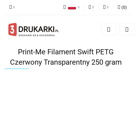
(
0
)
Polski
PLN
Zaloguj się
English
Zarejestruj się
EUR
German
Dodaj zgłoszenie
USD
Print-Me Filament Swift PETG
Czerwony Transparentny 250 gram