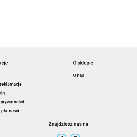
3DLAC
acje
O sklepie
a
O nas
 reklamacje
min
 prywatności
 płatności
Znajdziesz nas na