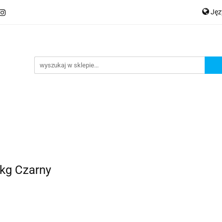
Ję
ery
Kategorie
Współpraca B2B
Nowości
Zam
P
En
Ge
praca B2B
Nowości
Zamów wydruk
2kg Czarny