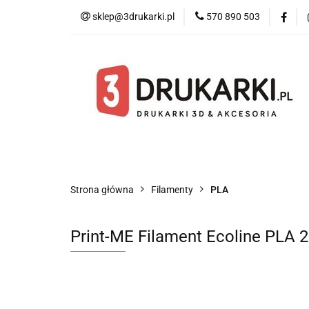
sklep@3drukarki.pl
570 890 503
Blog
Bestsell
Blog
Bestsellery
Kategorie
Współ
Strona główna
Filamenty
PLA
Print-ME Filament Ecoline PLA 