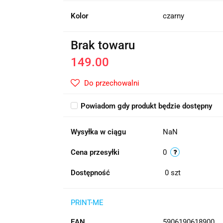
Kolor
czarny
Brak towaru
149.00
Do przechowalni
Powiadom gdy produkt będzie dostępny
Wysyłka w ciągu
NaN
Cena przesyłki
0
Dostępność
0
szt
PRINT-ME
EAN
5906190618900