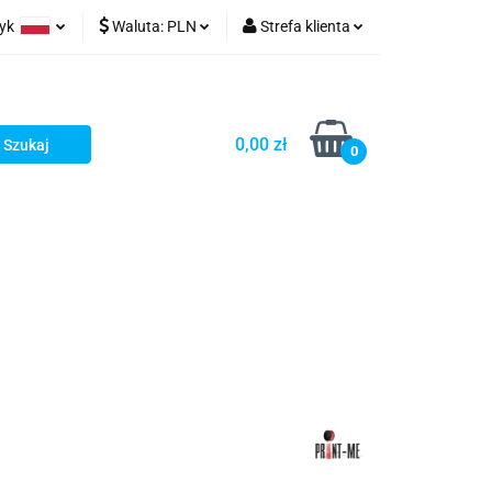
zyk
Waluta:
PLN
Strefa klienta
ów wydruk
olski
PLN
Zaloguj się
glish
EUR
Zarejestruj się
0,00 zł
rman
USD
Dodaj zgłoszenie
0