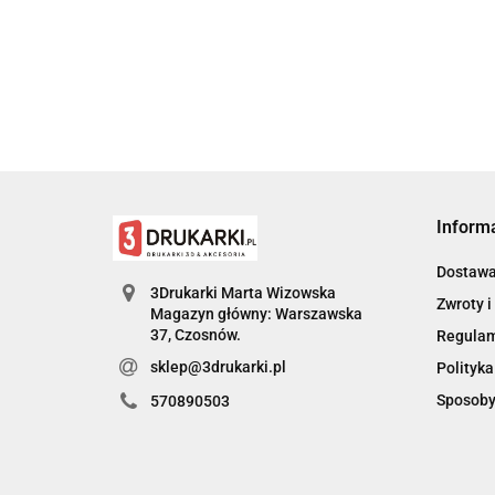
Inform
Dostaw
3Drukarki Marta Wizowska
Zwroty i
Magazyn główny: Warszawska
Regula
sklep@3drukarki.pl
Polityka
Sposoby
570890503