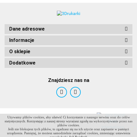
Dane adresowe
Informacje
O sklepie
Dodatkowe
Znajdziesz nas na
Używamy plików cookies, aby ułatwić Ci korzystanie z naszego serwisu oraz do celów
ANTCLABS
Sklep internetowy na oprogramowaniu Sky-Shop.pl
statystycznych. Korzystając z naszej strony wyrażasz zgodę na wykorzystywanie przez nas
plików cookies.
Jeśli nie blokujesz tych plików, to zgadzasz się na ich użycie oraz zapisanie w pamięci
urządzenia. Pamiętaj, że możesz samodzielnie zarządzać cookies, zmieniając ustawienia