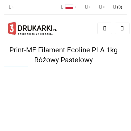
(
0
)
Polski
PLN
Zaloguj się
English
Zarejestruj się
EUR
German
Dodaj zgłoszenie
USD
Print-ME Filament Ecoline PLA 1kg
Różowy Pastelowy