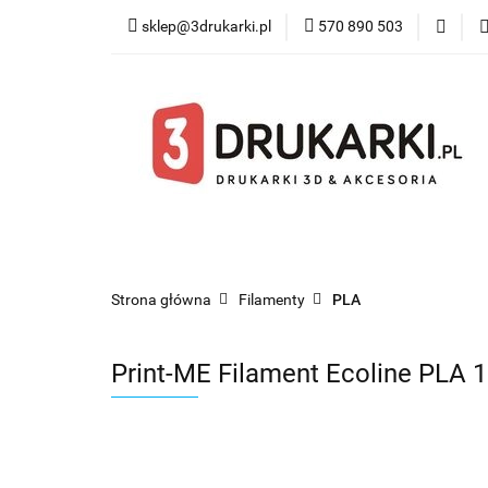
sklep@3drukarki.pl
570 890 503
Blog
Bestsel
Blog
Bestsellery
Kategorie
Współ
Strona główna
Filamenty
PLA
Print-ME Filament Ecoline PLA 1