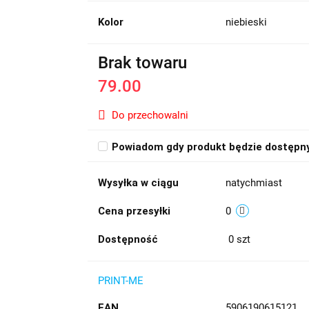
Kolor
niebieski
Brak towaru
79.00
Do przechowalni
Powiadom gdy produkt będzie dostępn
Wysyłka w ciągu
natychmiast
Cena przesyłki
0
Dostępność
0
szt
PRINT-ME
EAN
5906190615121