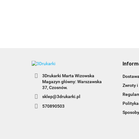
Inform
3Drukarki Marta Wizowska
Dostaw
Magazyn główny: Warszawska
Zwroty i
Regula
sklep@3drukarki.pl
Polityka
570890503
Sposoby