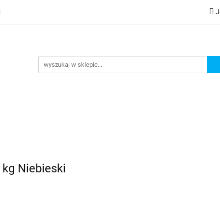
J
lery
Kategorie
Współpraca B2B
Nowości
Zam
G
praca B2B
Nowości
Zamów wydruk
 kg Niebieski