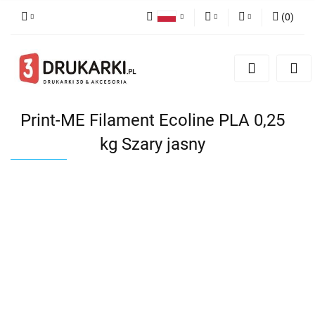
(
0
)
Polski
PLN
Zaloguj się
English
Zarejestruj się
EUR
German
Dodaj zgłoszenie
USD
Print-ME Filament Ecoline PLA 0,25
kg Szary jasny