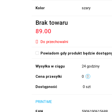
Kolor
szary
Brak towaru
89.00
Do przechowalni
Powiadom gdy produkt będzie dostępn
Wysyłka w ciągu
24 godziny
Cena przesyłki
0
Dostępność
0
szt
PRINT-ME
EAN
5906190615688