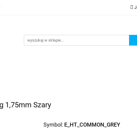
J
lery
Kategorie
Współpraca B2B
Nowości
Zam
G
praca B2B
Nowości
Zamów wydruk
0g 1,75mm Szary
Symbol:
E_HT_COMMON_GREY