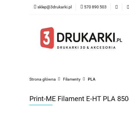
sklep@3drukarki.pl
570 890 503
Blog
Bestsel
Blog
Bestsellery
Kategorie
Współ
Strona główna
Filamenty
PLA
Print-ME Filament E-HT PLA 85