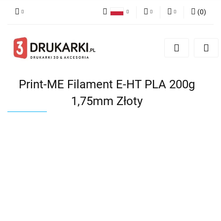
(
0
)
Polski
PLN
Zaloguj się
English
Zarejestruj się
EUR
German
Dodaj zgłoszenie
USD
Print-ME Filament E-HT PLA 200g
1,75mm Złoty