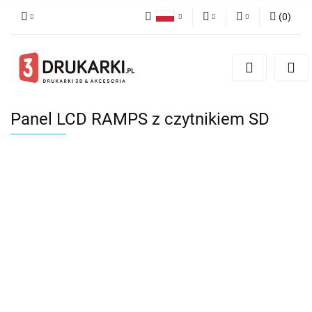
(
0
)
Polski
PLN
Zaloguj się
English
Zarejestruj się
EUR
German
Dodaj zgłoszenie
USD
Panel LCD RAMPS z czytnikiem SD