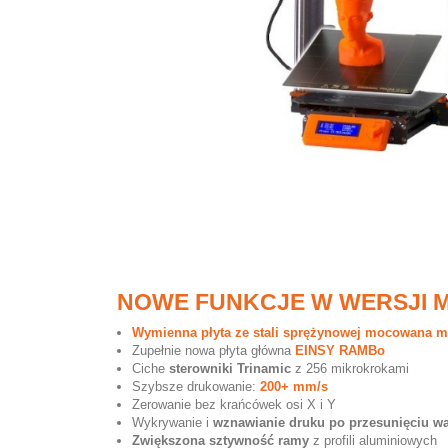
NOWE FUNKCJE W WERSJI 
Wymienna płyta ze stali sprężynowej mocowana m
Zupełnie nowa płyta główna
EINSY RAMBo
Ciche
sterowniki
Trinamic
z 256 mikrokrokami
Szybsze drukowanie:
200+ mm/s
Zerowanie bez krańcówek osi X i Y
Wykrywanie i
wznawianie druku po przesunięciu w
Zwiększona sztywność
ramy
z profili aluminiowych