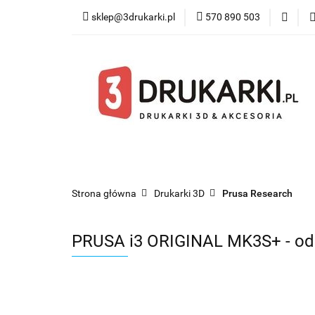
sklep@3drukarki.pl
570 890 503
Blog
Bestsel
Blog
Bestsellery
Kategorie
Współ
Strona główna
Drukarki 3D
Prusa Research
PRUSA i3 ORIGINAL MK3S+ - od 