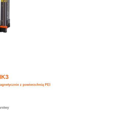
MK3
agnetycznie z powierzchnią PEI
arstwy