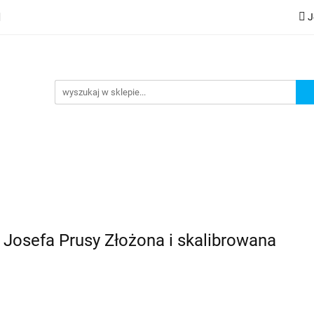
J
lery
Kategorie
Współpraca B2B
Nowości
Zam
G
praca B2B
Nowości
Zamów wydruk
Josefa Prusy Złożona i skalibrowana