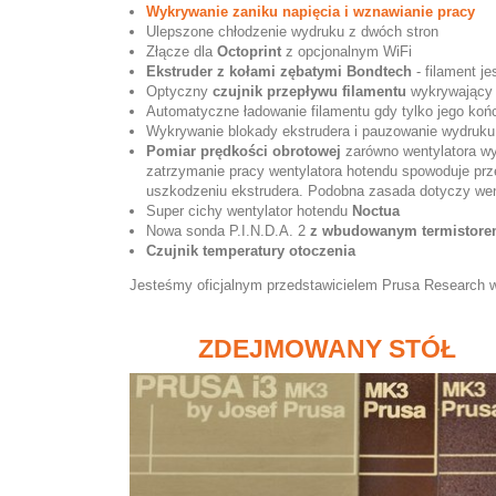
Wykrywanie zaniku napięcia i wznawianie pracy
Ulepszone chłodzenie wydruku z dwóch stron
Złącze dla
Octoprint
z opcjonalnym WiFi
Ekstruder z kołami zębatymi Bondtech
- filament j
Optyczny
czujnik przepływu filamentu
wykrywający 
Automatyczne ładowanie filamentu gdy tylko jego koń
Wykrywanie blokady ekstrudera i pauzowanie wydruku
Pomiar prędkości obrotowej
zarówno wentylatora wy
zatrzymanie pracy wentylatora hotendu spowoduje pr
uszkodzeniu ekstrudera. Podobna zasada dotyczy wen
Super cichy wentylator hotendu
Noctua
Nowa sonda P.I.N.D.A. 2
z wbudowanym termistor
Czujnik temperatury otoczenia
Jesteśmy oficjalnym przedstawicielem Prusa Research 
ZDEJMOWANY STÓŁ