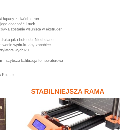
est łapany z dwóch stron
jego obecność i ruch
cówka zostanie wsunięta w ekstruder
druku jak i hotendu. Niechciane
zerwanie wydruku aby zapobiec
tylatora wydruku.
em
- szybsza kalibracja temperaturowa
w Polsce.
STABILNIEJSZA RAMA