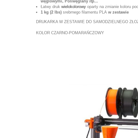
węglowymi, Poliwęglany itp...
Łatwy druk
wielokolorowy
oparty na zmianie koloru p
1 kg (2 lbs)
srebrnego filamentu PLA
w zestawie
DRUKARKA W ZESTAWIE DO SAMODZIELNEGO ZŁOŻ
KOLOR CZARNO-POMARAŃCZOWY