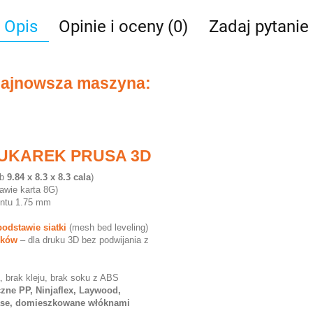
Opis
Opinie i oceny (0)
Zadaj pytanie
najnowsza maszyna:
UKAREK PRUSA 3D
ub
9.84 x 8.3 x 8.3 cala
)
awie karta 8G)
entu 1.75 mm
odstawie siatki
(mesh bed leveling)
ników
– dla druku 3D bez podwijania z
a, brak kleju, brak soku z ABS
zne PP, Ninjaflex, Laywood,
Glase, domieszkowane włóknami