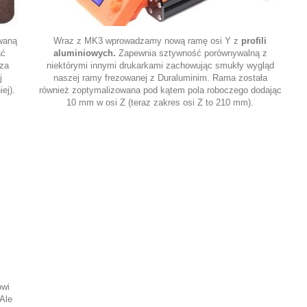
waną
Wraz z MK3 wprowadzamy nową ramę osi Y z
profili
ać
aluminiowych.
Zapewnia sztywność porównywalną z
sza
niektórymi innymi drukarkami zachowując smukły wygląd
j
naszej ramy frezowanej z Duraluminim. Rama została
ej).
również zoptymalizowana pod kątem pola roboczego dodając
10 mm w osi Z (teraz zakres osi Z to 210 mm).
owi
Ale