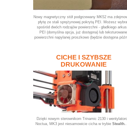
Nowy magnetyczny stół podgrzewany MK52 ma zdejmo
płytę ze stali sprężynowej pokrytą PEI. Możesz wybr
spośród dwóch rodzajów powierzchni - gładkiego arku
PEI (domyślna opcja, już dostępna) lub teksturowane
powierzchni napylanej proszkowo (będzie dostępna późni
CICHE I SZYBSZE
DRUKOWANIE
Dzięki nowym sterownikom Trinamic 2130 i wentylator
Noctua, MK3 jest niesamowicie cicha w trybie
Stealth.