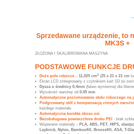
Sprzedawane urządzenie, to 
MK3S +
ZŁOŻONA I SKALIBROWANA MASZYNA
PODSTAWOWE FUNKCJE DR
3
Duże pole robocze
–
11,025 cm
(
25 x 21 x 21 cm
l
Ekran LCD zintegrowany z czytnikiem kart SD (w zest
Dysza o średnicy 0.4mm
(łatwo wymienna) dla filam
Wysokość warstwy od
0.05 mm
Automatyczne poziomowanie stołu roboczego na p
Podgrzewany stół z kompensacją zimnych naroż
każdego materiału
Automatyczna korekta skosu osi
Bezobsługowa powierzchnia druku PEI
- brak szkł
Wspierane materiały –
PLA, ABS, PET, HIPS, elastyc
Laybrick, Nylon, Bamboofill, Bronzefill, ASA, T-