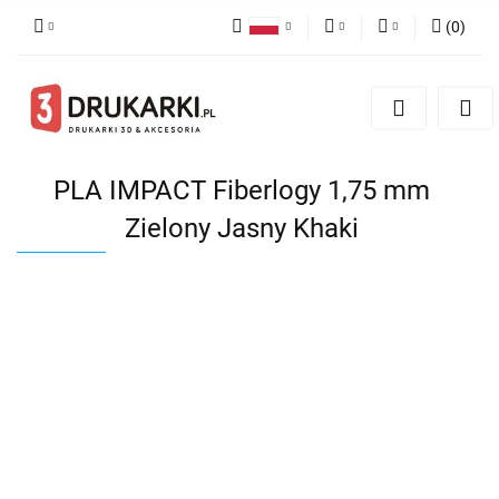
(
0
)
Polski
PLN
Zaloguj się
English
Zarejestruj się
EUR
German
Dodaj zgłoszenie
USD
PLA IMPACT Fiberlogy 1,75 mm
Zielony Jasny Khaki