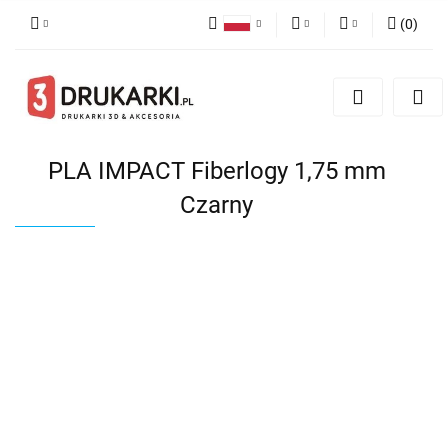
(
0
)
Polski
PLN
Zaloguj się
English
Zarejestruj się
EUR
German
Dodaj zgłoszenie
USD
PLA IMPACT Fiberlogy 1,75 mm
Czarny