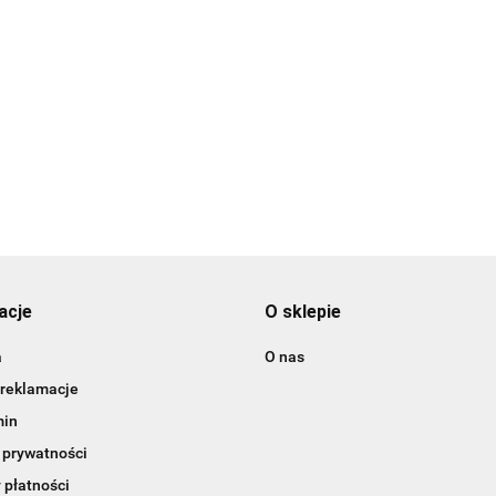
3DLAC
acje
O sklepie
a
O nas
 reklamacje
min
 prywatności
 płatności