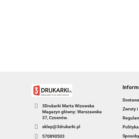
Inform
Dostaw
3Drukarki Marta Wizowska
Zwroty i
Magazyn główny: Warszawska
Regula
sklep@3drukarki.pl
Polityka
Sposoby
570890503