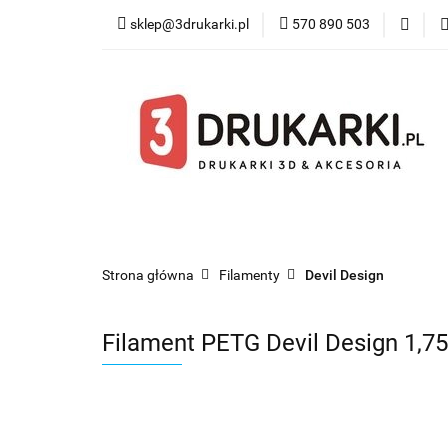
sklep@3drukarki.pl
570 890 503
Blog
Bestsel
Blog
Bestsellery
Kategorie
Współ
Strona główna
Filamenty
Devil Design
Filament PETG Devil Design 1,7