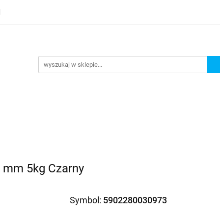
lery
Kategorie
Współpraca B2B
Nowości
Zam
P
G
praca B2B
Nowości
Zamów wydruk
5 mm 5kg Czarny
Symbol:
5902280030973