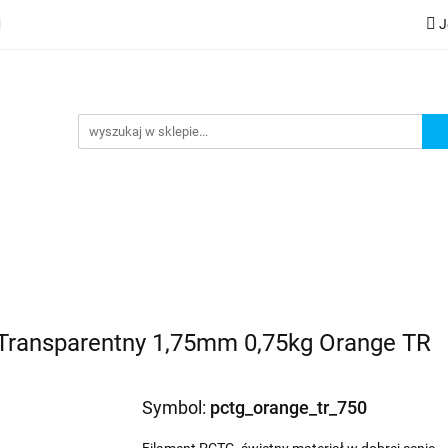
J
lery
Kategorie
Współpraca B2B
Nowości
Zam
G
praca B2B
Nowości
Zamów wydruk
Transparentny 1,75mm 0,75kg Orange TR
Symbol:
pctg_orange_tr_750