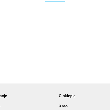
3DLAC
acje
O sklepie
a
O nas