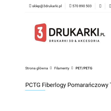
sklep@3drukarki.pl
570 890 503
Blog
Bestsel
Blog
Bestsellery
Kategorie
Współ
Strona główna
Filamenty
PET/PETG
PCTG Fiberlogy Pomarańczowy 