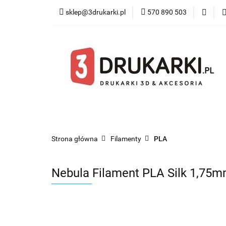
sklep@3drukarki.pl
570 890 503
Blog
Bestsel
Blog
Bestsellery
Kategorie
Współ
Strona główna
Filamenty
PLA
Nebula Filament PLA Silk 1,75m