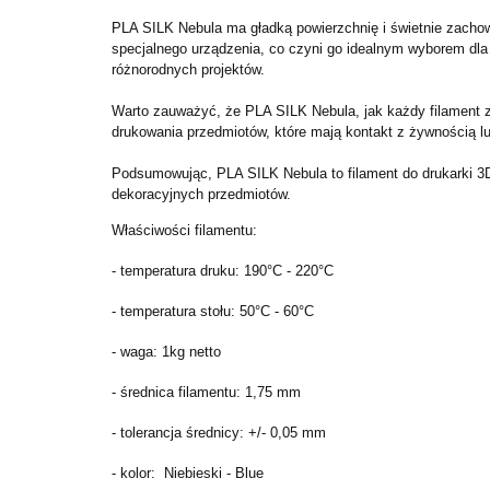
PLA SILK Nebula ma gładką powierzchnię i świetnie zachow
specjalnego urządzenia, co czyni go idealnym wyborem dl
różnorodnych projektów.
Warto zauważyć, że PLA SILK Nebula, jak każdy filament z
drukowania przedmiotów, które mają kontakt z żywnością lu
Podsumowując, PLA SILK Nebula to filament do drukarki 3D
dekoracyjnych przedmiotów.
Właściwości filamentu:
- temperatura druku: 190
°C
- 220°C
- temperatura stołu: 50
°C
- 60°C
- waga: 1kg netto
- średnica filamentu: 1,75 mm
- tolerancja średnicy: +/- 0,05 mm
- kolor: Niebieski - Blue