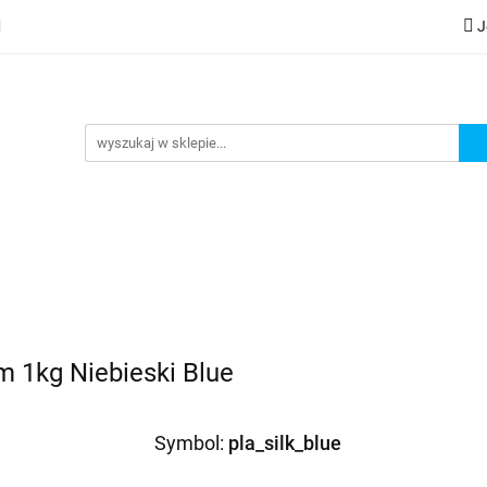
J
lery
Kategorie
Współpraca B2B
Nowości
Zam
G
praca B2B
Nowości
Zamów wydruk
m 1kg Niebieski Blue
Symbol:
pla_silk_blue