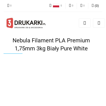
(
0
)
Polski
PLN
Zaloguj się
English
Zarejestruj się
EUR
German
Dodaj zgłoszenie
USD
Nebula Filament PLA Premium
1,75mm 3kg Biały Pure White