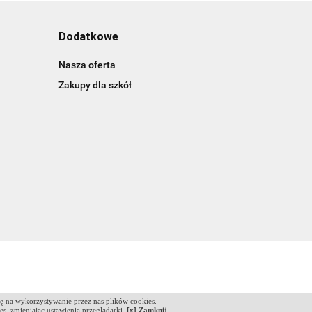
Dodatkowe
Nasza oferta
Zakupy dla szkół
dę na wykorzystywanie przez nas plików cookies.
ies, zmieniając ustawienia przeglądarki.
[x] Zamknij