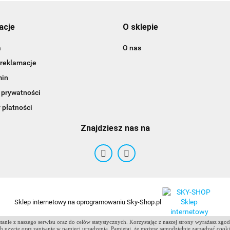
acje
O sklepie
a
O nas
 reklamacje
min
 prywatności
 płatności
Znajdziesz nas na
ANTCLABS
Sklep internetowy na oprogramowaniu Sky-Shop.pl
anie z naszego serwisu oraz do celów statystycznych. Korzystając z naszej strony wyrażasz zgo
 ich użycie oraz zapisanie w pamięci urządzenia. Pamiętaj, że możesz samodzielnie zarządzać cook