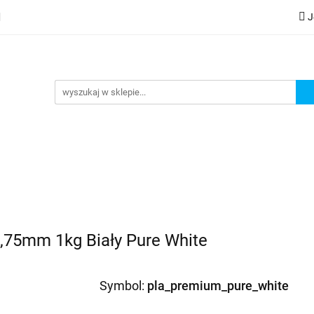
J
lery
Kategorie
Współpraca B2B
Nowości
Zam
G
praca B2B
Nowości
Zamów wydruk
,75mm 1kg Biały Pure White
Symbol:
pla_premium_pure_white