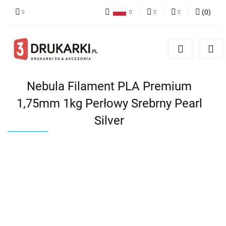
(
0
)
Polski
PLN
Zaloguj się
English
Zarejestruj się
EUR
German
Dodaj zgłoszenie
USD
Nebula Filament PLA Premium
1,75mm 1kg Perłowy Srebrny Pearl
Silver