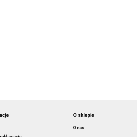
3DLAC
acje
O sklepie
a
O nas
 reklamacje