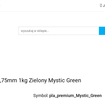
J
lery
Kategorie
Współpraca B2B
Nowości
Zam
G
praca B2B
Nowości
Zamów wydruk
,75mm 1kg Zielony Mystic Green
Symbol:
pla_premium_Mystic_Green