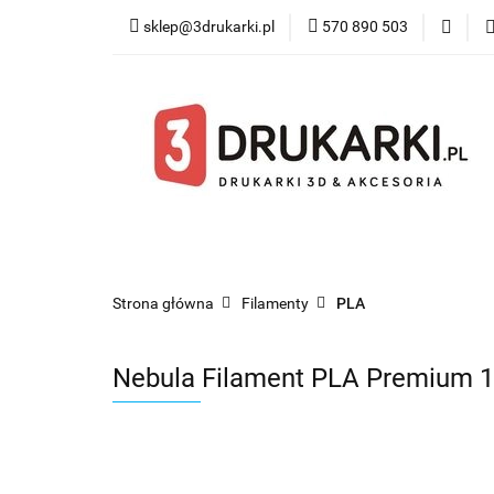
sklep@3drukarki.pl
570 890 503
Blog
Bestsel
Blog
Bestsellery
Kategorie
Współ
Strona główna
Filamenty
PLA
Nebula Filament PLA Premium 1