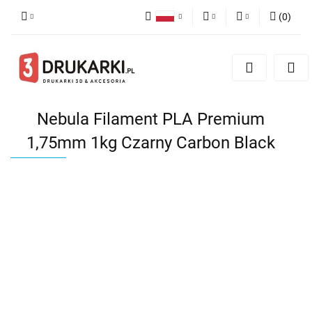
(
0
)
Polski
PLN
Zaloguj się
English
Zarejestruj się
EUR
German
Dodaj zgłoszenie
USD
Nebula Filament PLA Premium
1,75mm 1kg Czarny Carbon Black