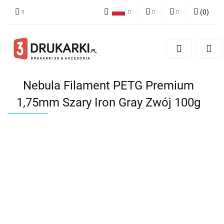
(
0
)
Polski
PLN
Zaloguj się
English
Zarejestruj się
EUR
German
Dodaj zgłoszenie
USD
Nebula Filament PETG Premium
1,75mm Szary Iron Gray Zwój 100g