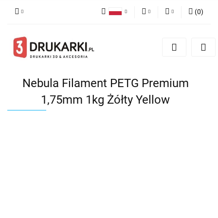
(
0
)
Polski
PLN
Zaloguj się
English
Zarejestruj się
EUR
German
Dodaj zgłoszenie
USD
Nebula Filament PETG Premium
1,75mm 1kg Żółty Yellow