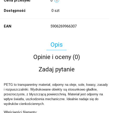
Cena przesyłki
0
Dostępność
0
szt
EAN
5906269966307
Opis
Opinie i oceny (0)
Zadaj pytanie
PETG to transparentny materiał, odporny na oleje, sole, kwasy, zasady
i rozpuszczalniki. Wydrukowane obiekty są stosunkowo gładkie,
przezroczyste, z błyszczącą powierzchnią. Materiał jest odporny na
wpływ światła, uszkodzenia mechaniczne. Idealnie nadaje się do
wydruków cienkościennych.
Właściwości filamentu: