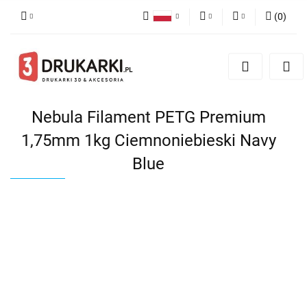
(
0
)
Polski
PLN
Zaloguj się
English
Zarejestruj się
EUR
German
Dodaj zgłoszenie
USD
Nebula Filament PETG Premium
1,75mm 1kg Ciemnoniebieski Navy
Blue