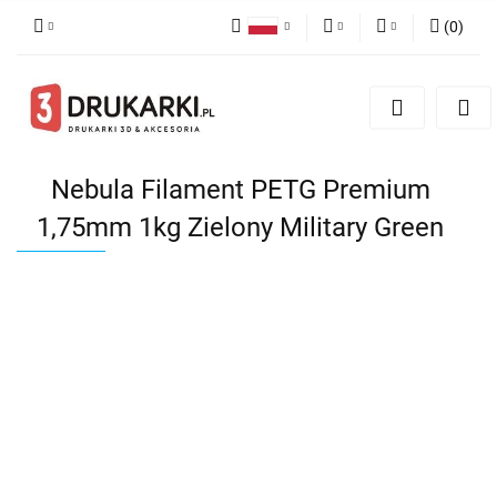
(
0
)
Polski
PLN
Zaloguj się
English
Zarejestruj się
EUR
German
Dodaj zgłoszenie
USD
Nebula Filament PETG Premium
1,75mm 1kg Zielony Military Green