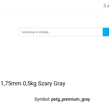
J
lery
Kategorie
Współpraca B2B
Nowości
Zam
G
praca B2B
Nowości
Zamów wydruk
1,75mm 0,5kg Szary Gray
Symbol:
petg_premium_gray