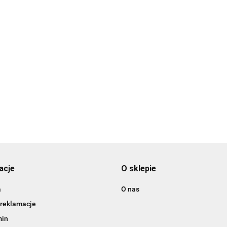
3DLAC
acje
O sklepie
a
O nas
 reklamacje
min