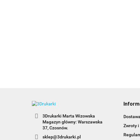
Inform
3Drukarki Marta Wizowska
Dostaw
Magazyn główny: Warszawska
Zwroty i
Regula
sklep@3drukarki.pl