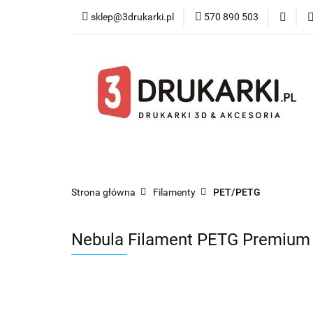
sklep@3drukarki.pl
570 890 503
Blog
Bestsel
Blog
Bestsellery
Kategorie
Współ
Strona główna
Filamenty
PET/PETG
Nebula Filament PETG Premium 