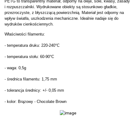
PETG to transparentny materiał, odporny na oleje, sole, kwasy, zasady
i rozpuszczalniki. Wydrukowane obiekty są stosunkowo gładkie,
przezroczyste, z błyszczącą powierzchnią. Materiał jest odporny na
wpływ światła, uszkodzenia mechaniczne. Idealnie nadaje się do
wydruków cienkościennych.
Właściwości filamentu:
- temperatura druku: 220-240°C
- temperatura stołu: 60-90°C
- waga:
0,5g
- średnica filamentu: 1,75 mm
- tolerancja średnicy: +/- 0,05 mm
- kolor: Brązowy - Chocolate Brown