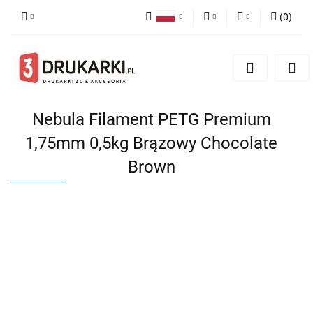
(
0
)
Polski
PLN
Zaloguj się
English
Zarejestruj się
EUR
German
Dodaj zgłoszenie
USD
Nebula Filament PETG Premium
1,75mm 0,5kg Brązowy Chocolate
Brown