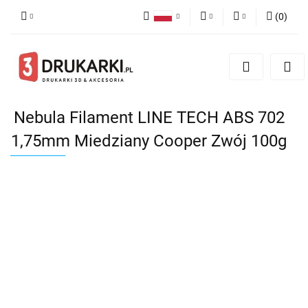
(
0
)
Polski
PLN
Zaloguj się
English
Zarejestruj się
EUR
German
Dodaj zgłoszenie
USD
Nebula Filament LINE TECH ABS 702
1,75mm Miedziany Cooper Zwój 100g