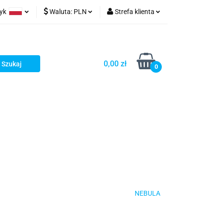
zyk
Waluta:
PLN
Strefa klienta
ów wydruk
olski
PLN
Zaloguj się
glish
EUR
Zarejestruj się
0,00 zł
rman
USD
Dodaj zgłoszenie
0
NEBULA