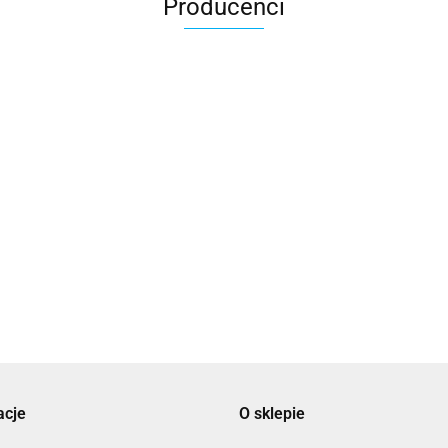
Producenci
3DLAC
acje
O sklepie