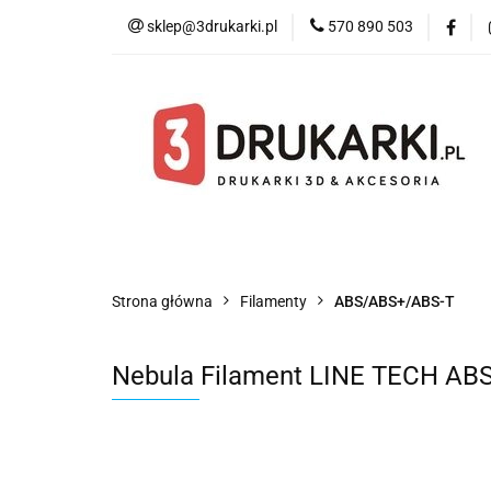
sklep@3drukarki.pl
570 890 503
Blog
Bestsell
Blog
Bestsellery
Kategorie
Współ
Strona główna
Filamenty
ABS/ABS+/ABS-T
Nebula Filament LINE TECH ABS