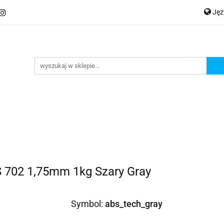
Ję
ery
Kategorie
Współpraca B2B
Nowości
Zam
P
En
Ge
praca B2B
Nowości
Zamów wydruk
 702 1,75mm 1kg Szary Gray
Symbol:
abs_tech_gray