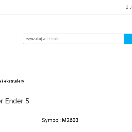
J
lery
Kategorie
Współpraca B2B
Nowości
Zam
G
praca B2B
Nowości
Zamów wydruk
 i ekstrudery
er Ender 5
Symbol:
M2603