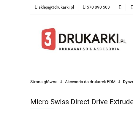
sklep@3drukarki.pl
570 890 503
Blog
Bestsel
Blog
Bestsellery
Kategorie
Współ
Strona główna
Akcesoria do drukarek FDM
Dysze
Micro Swiss Direct Drive Extrud