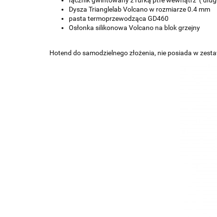
łącznik gwintowany z rurką ptfe wewnątrz ( długo
Dysza Trianglelab Volcano w rozmiarze 0.4 mm
pasta termoprzewodząca GD460
Osłonka silikonowa Volcano na blok grzejny
Hotend do samodzielnego złożenia, nie posiada w zestawi