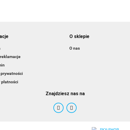
3DLAC
acje
O sklepie
a
O nas
 reklamacje
min
 prywatności
 płatności
Znajdziesz nas na