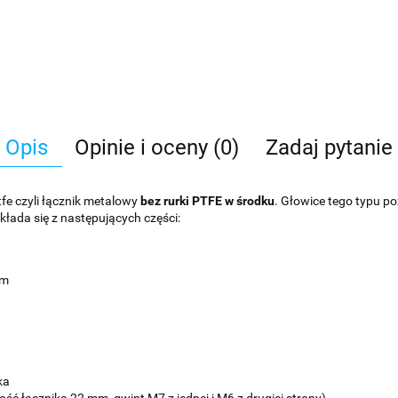
Opis
Opinie i oceny (0)
Zadaj pytanie
tfe czyli łącznik metalowy
bez rurki PTFE w środku
. Głowice tego typu p
łada się z następujących części:
mm
ka