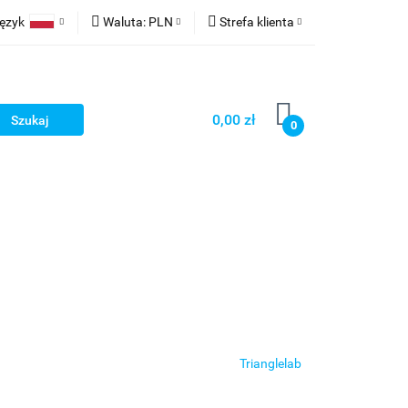
ęzyk
Waluta:
PLN
Strefa klienta
ów wydruk
Polski
PLN
Zaloguj się
English
EUR
Zarejestruj się
0,00 zł
erman
USD
Dodaj zgłoszenie
0
Trianglelab