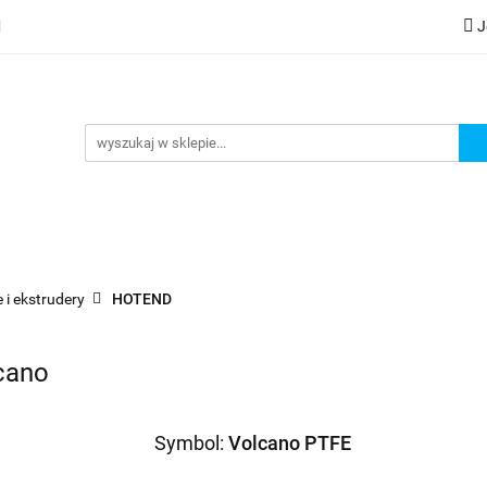
J
lery
Kategorie
Współpraca B2B
Nowości
Zam
G
praca B2B
Nowości
Zamów wydruk
 i ekstrudery
HOTEND
cano
Symbol:
Volcano PTFE