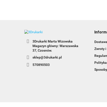
Inform
3Drukarki Marta Wizowska
Dostaw
Magazyn główny: Warszawska
Zwroty i
Regula
sklep@3drukarki.pl
Polityka
570890503
Sposoby