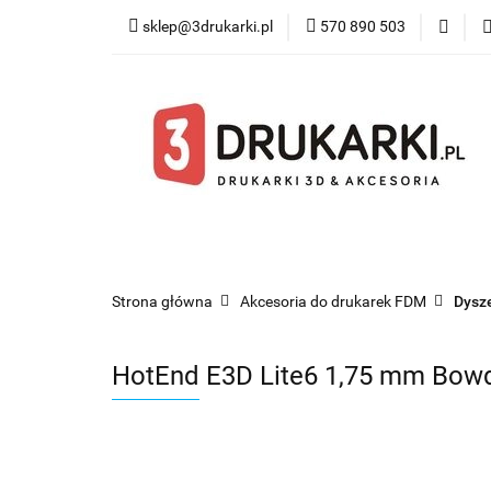
sklep@3drukarki.pl
570 890 503
Blog
Bestsel
Blog
Bestsellery
Kategorie
Współ
Strona główna
Akcesoria do drukarek FDM
Dysze
HotEnd E3D Lite6 1,75 mm Bow