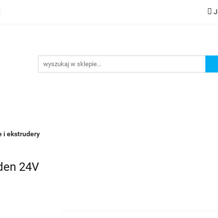
J
lery
Kategorie
Współpraca B2B
Nowości
Zam
G
praca B2B
Nowości
Zamów wydruk
 i ekstrudery
den 24V