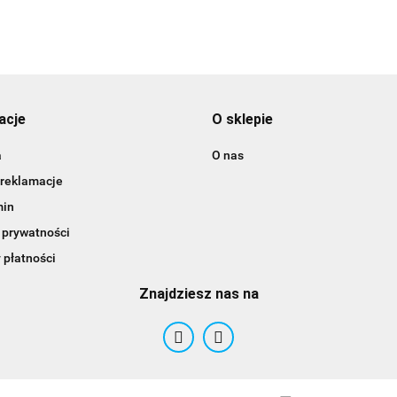
3DLAC
acje
O sklepie
a
O nas
 reklamacje
min
 prywatności
 płatności
Znajdziesz nas na