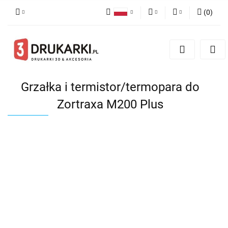
(
0
)
Polski
PLN
Zaloguj się
English
Zarejestruj się
EUR
German
Dodaj zgłoszenie
USD
Grzałka i termistor/termopara do
Zortraxa M200 Plus