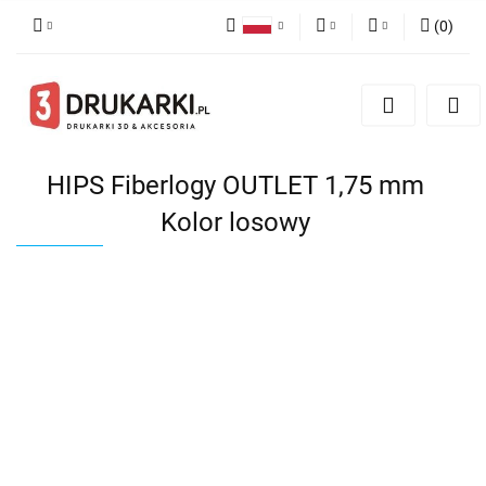
(
0
)
Polski
PLN
Zaloguj się
English
Zarejestruj się
EUR
German
Dodaj zgłoszenie
USD
HIPS Fiberlogy OUTLET 1,75 mm
Kolor losowy