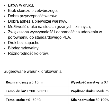
Łatwy w druku,
Brak skurczu przetwórczego,
Dobra przyczepność warstw,
Dobra adhezja pierwszej warstwy,
Możliwość druku na stołach grzanych i zimnych,
Zwiększona wytrzymałość i odporność na uderzenia w
porównaniu do standardowego PLA,
Druk bez zapachu,
Biodegradowalny,
Różnorodność kolorów.
Sugerowane warunki drukowania:
Rozmiar dyszy
≥ 0.15mm
Wysokość warstwy:
≥ 0.
Temp. druku:
± 200 - 230° C
Prędkość druku:
Medium
Temp. stołu:
± 0 - 60° C
Siła nadmuchu:
50-100%