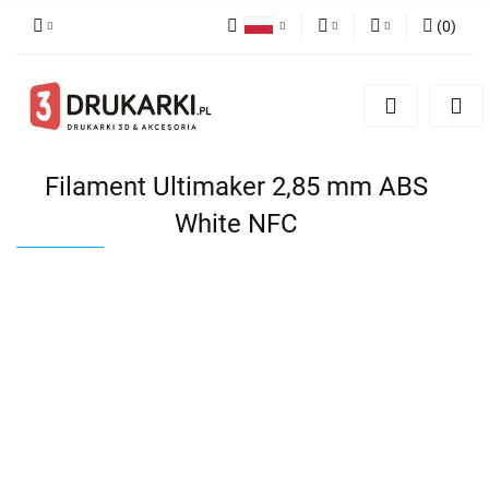
(
0
)
Polski
PLN
Zaloguj się
English
Zarejestruj się
EUR
German
Dodaj zgłoszenie
USD
Filament Ultimaker 2,85 mm ABS
White NFC