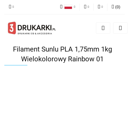
(
0
)
Polski
PLN
Zaloguj się
English
Zarejestruj się
EUR
German
Dodaj zgłoszenie
USD
Filament Sunlu PLA 1,75mm 1kg
Wielokolorowy Rainbow 01