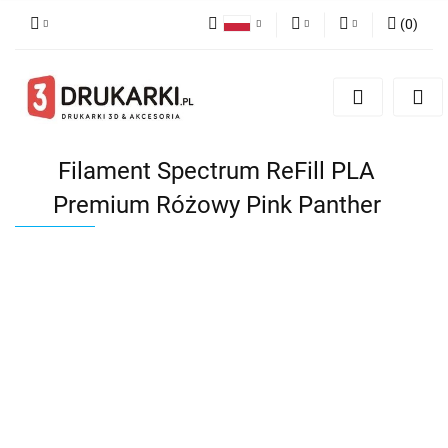
(
0
)
Polski
PLN
Zaloguj się
English
Zarejestruj się
EUR
German
Dodaj zgłoszenie
USD
Filament Spectrum ReFill PLA
Premium Różowy Pink Panther